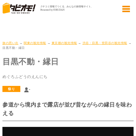
旅の思い出
→
関東の観光情報
→
東京都の観光情報
→
渋谷・目黒・世田谷の観光情報
→
目黒不動・縁日
目黒不動・縁日
めぐろふどうのえんにち
-
祭り
参道から境内まで露店が並び昔ながらの縁日を味わ
える