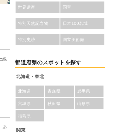
世界遺産
国宝
特別天然記念物
日本100名城
特別史跡
国立美術館
上線
都道府県のスポットを探す
北海道・東北
北海道
青森県
岩手県
宮城県
秋田県
山形県
福島県
。あ
関東