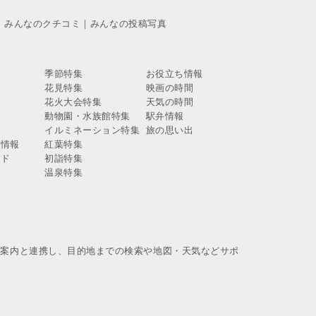
｜
みんなのクチコミ
｜
みんなの投稿写真
季節特集
お役立ち情報
花見特集
映画の時間
報
花火大会特集
天気の時間
報
動物園・水族館特集
駅弁情報
報
イルミネーション特集
旅の思い出
ス情報
紅葉特集
イド
初詣特集
温泉特集
換案内と連携し、目的地までの検索や地図・天気などサポ