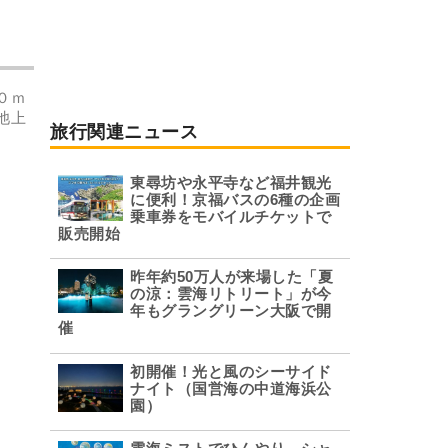
０ｍ
池上
旅行関連ニュース
東尋坊や永平寺など福井観光
に便利！京福バスの6種の企画
乗車券をモバイルチケットで
販売開始
昨年約50万人が来場した「夏
の涼：雲海リトリート」が今
年もグラングリーン大阪で開
催
初開催！光と風のシーサイド
ナイト（国営海の中道海浜公
園）