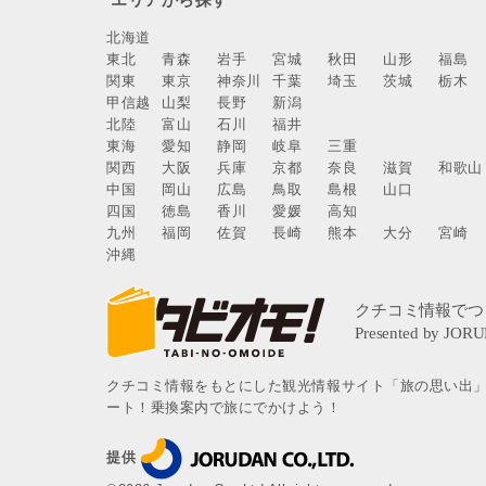
北海道
東北
青森
岩手
宮城
秋田
山形
福島
関東
東京
神奈川
千葉
埼玉
茨城
栃木
甲信越
山梨
長野
新潟
北陸
富山
石川
福井
東海
愛知
静岡
岐阜
三重
関西
大阪
兵庫
京都
奈良
滋賀
和歌山
中国
岡山
広島
鳥取
島根
山口
四国
徳島
香川
愛媛
高知
九州
福岡
佐賀
長崎
熊本
大分
宮崎
沖縄
クチコミ情報をもとにした観光情報サイト「旅の思い出
ート！乗換案内で旅にでかけよう！
提供