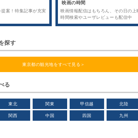
映画の時間
を提案！特集記事が充実
映画情報配信はもちろん、その日の上
時間検索やユーザレビューも配信中
を探す
東京都の観光地をすべて見る＞
べる
東北
関東
甲信越
北陸
関西
中国
四国
九州