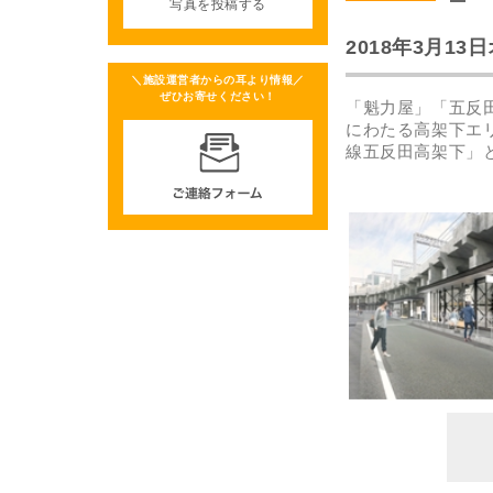
写真を投稿する
2018年3月13
＼施設運営者からの耳より情報／
ぜひお寄せください！
「魁力屋」「五反
にわたる高架下エ
線五反田高架下」