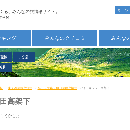
ンキング
みんなのクチコミ
みんな
信越
北陸
沖縄
報
→
東京都の観光情報
→
品川・大森・羽田の観光情報
→ 池上線五反田高架下
田高架下
だこうかした