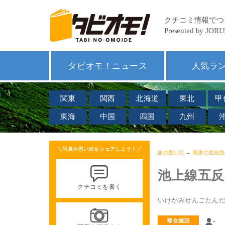
タビオモ！ニュース
人気ラ
関東
関西
北海道
東北
甲
東海
中国
四国
九州
＼写真や思い出をシェアしよう！／
旅の思い出
→
関東の観光情
池上線五反
クチコミを書く
いけがみせんごたん
-
複合施設