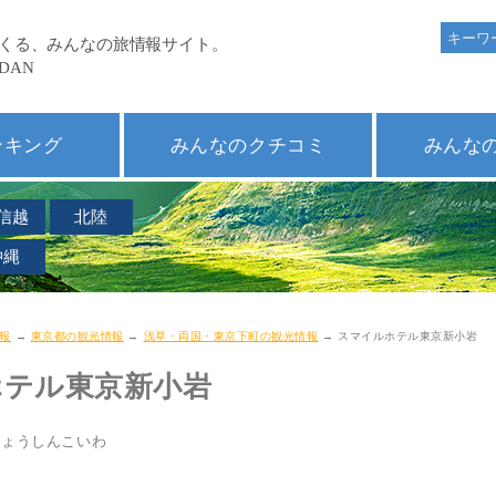
ンキング
みんなのクチコミ
みんな
信越
北陸
沖縄
報
→
東京都の観光情報
→
浅草・両国・東京下町の観光情報
→ スマイルホテル東京新小岩
ホテル東京新小岩
きょうしんこいわ