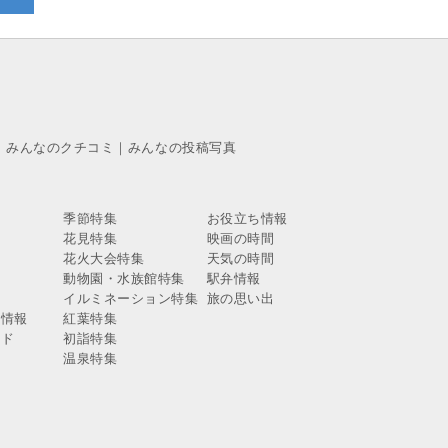
｜
みんなのクチコミ
｜
みんなの投稿写真
季節特集
お役立ち情報
花見特集
映画の時間
報
花火大会特集
天気の時間
報
動物園・水族館特集
駅弁情報
報
イルミネーション特集
旅の思い出
ス情報
紅葉特集
イド
初詣特集
温泉特集