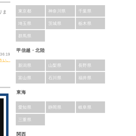
東京都
神奈川県
千葉県
りま
埼玉県
茨城県
栃木県
群馬県
甲信越・北陸
36:19
さい。
新潟県
山梨県
長野県
富山県
石川県
福井県
東海
愛知県
静岡県
岐阜県
三重県
関西