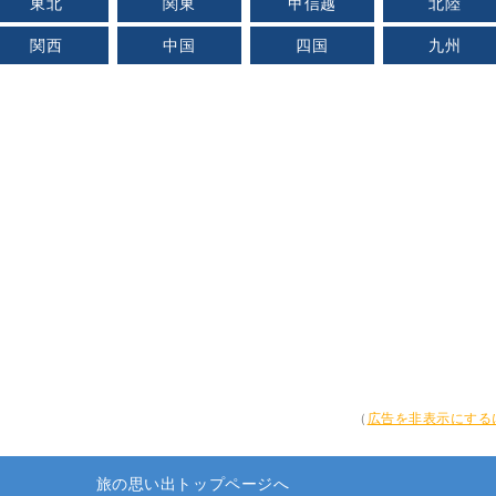
東北
関東
甲信越
北陸
関西
中国
四国
九州
（
広告を非表示にする
旅の思い出トップページへ