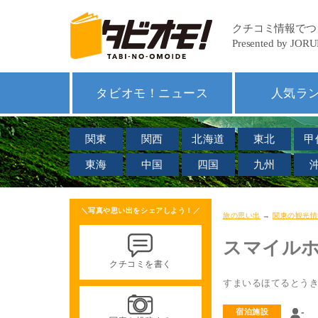
タビオモ！ニュース
人気ラ
関東
関西
北海道
東北
甲
東海
中国
四国
九州
＼写真や思い出をシェアしよう！／
旅の思い出
→
関東の観光情
スマイル
クチコミを書く
すまいるほてるとう
-
宿泊施設