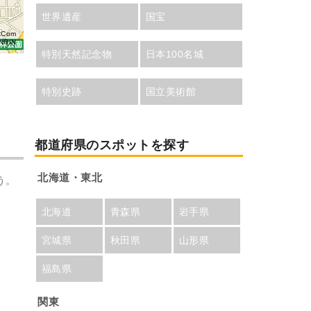
世界遺産
国宝
aCom
NRIN
特別天然記念物
日本100名城
特別史跡
国立美術館
都道府県のスポットを探す
北海道・東北
う。
北海道
青森県
岩手県
宮城県
秋田県
山形県
福島県
関東