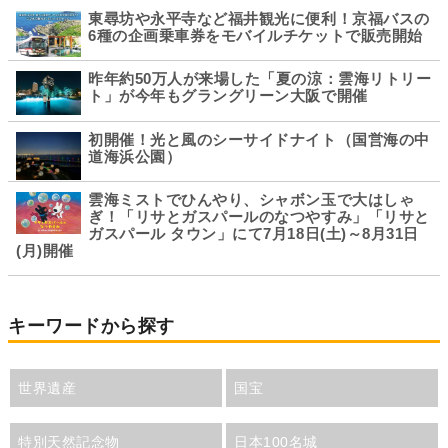
東尋坊や永平寺など福井観光に便利！京福バスの
6種の企画乗車券をモバイルチケットで販売開始
昨年約50万人が来場した「夏の涼：雲海リトリー
ト」が今年もグラングリーン大阪で開催
初開催！光と風のシーサイドナイト（国営海の中
道海浜公園）
雲海ミストでひんやり、シャボン玉で大はしゃ
ぎ！「リサとガスパールのなつやすみ」「リサと
ガスパール タウン」にて7月18日(土)～8月31日
(月)開催
キーワードから探す
世界遺産
国宝
特別天然記念物
日本100名城