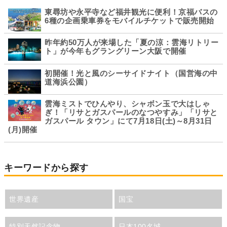
東尋坊や永平寺など福井観光に便利！京福バスの
6種の企画乗車券をモバイルチケットで販売開始
昨年約50万人が来場した「夏の涼：雲海リトリー
ト」が今年もグラングリーン大阪で開催
初開催！光と風のシーサイドナイト（国営海の中
道海浜公園）
雲海ミストでひんやり、シャボン玉で大はしゃ
ぎ！「リサとガスパールのなつやすみ」「リサと
ガスパール タウン」にて7月18日(土)～8月31日
(月)開催
キーワードから探す
世界遺産
国宝
特別天然記念物
日本100名城