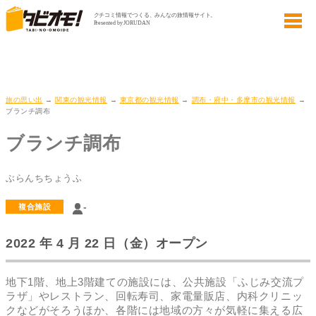
旅の思い出
→
関東の観光情報
→
東京都の観光情報
→
調布・府中・多摩市の観光情報
→
ブランチ調布
ブランチ調布
ぶらんちちょうふ
-
複合施設
2022 年 4 月 22 日（金）オープン
地下1階、地上3階建ての施設には、公共施設「ふじみ交流プ
ラザ」やレストラン、回転寿司、家電量販店、内科クリニッ
クなどがそろうほか、各階には地域の方々が気軽に集える広