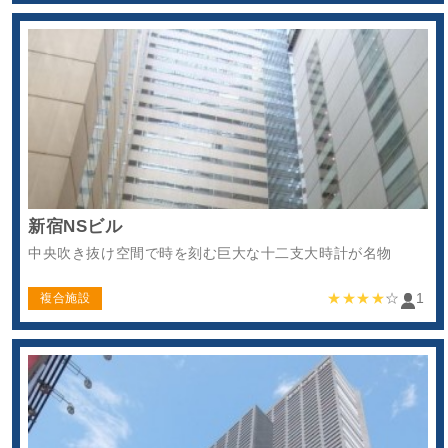
新宿NSビル
中央吹き抜け空間で時を刻む巨大な十二支大時計が名物
★★★★
☆
1
複合施設