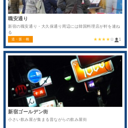
職安通り
新宿の職安通り・大久保通り周辺には韓国料理店が軒を連ね
る
★★★★
☆
1
道・坂・橋
新宿ゴールデン街
小さい飲み屋が集まる昔ながらの飲み屋街