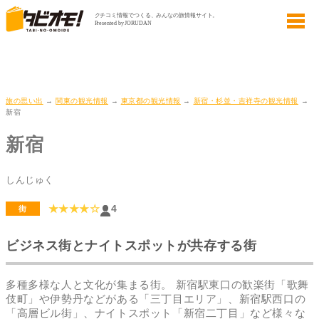
旅の思い出
→
関東の観光情報
→
東京都の観光情報
→
新宿・杉並・吉祥寺の観光情報
→
新宿
新宿
しんじゅく
★★★★☆
4
街
ビジネス街とナイトスポットが共存する街
多種多様な人と文化が集まる街。 新宿駅東口の歓楽街「歌舞
伎町」や伊勢丹などがある「三丁目エリア」、新宿駅西口の
「高層ビル街」、ナイトスポット「新宿二丁目」など様々な