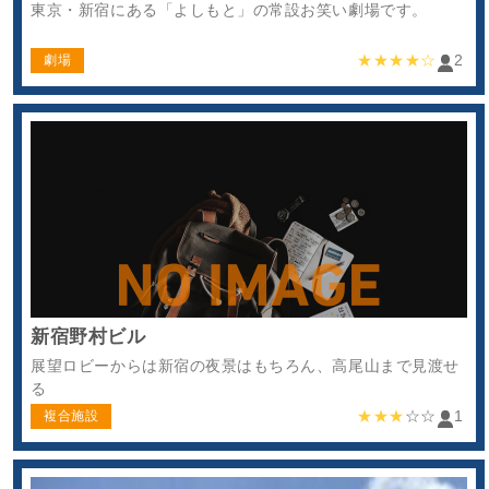
東京・新宿にある「よしもと」の常設お笑い劇場です。
★★★★☆
2
劇場
新宿野村ビル
展望ロビーからは新宿の夜景はもちろん、高尾山まで見渡せ
る
★★★
☆☆
1
複合施設