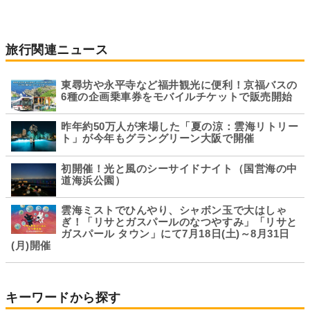
旅行関連ニュース
東尋坊や永平寺など福井観光に便利！京福バスの
6種の企画乗車券をモバイルチケットで販売開始
昨年約50万人が来場した「夏の涼：雲海リトリー
ト」が今年もグラングリーン大阪で開催
初開催！光と風のシーサイドナイト（国営海の中
道海浜公園）
雲海ミストでひんやり、シャボン玉で大はしゃ
ぎ！「リサとガスパールのなつやすみ」「リサと
ガスパール タウン」にて7月18日(土)～8月31日
(月)開催
キーワードから探す