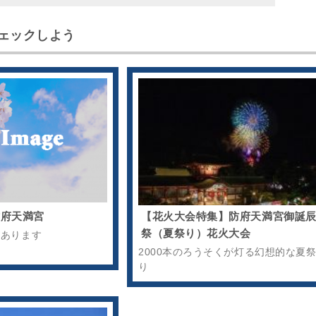
ェックしよう
防府天満宮
【花火大会特集】防府天満宮御誕
祭（夏祭り）花火大会
があります
2000本のろうそくが灯る幻想的な夏
り