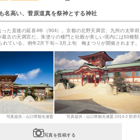
も名高い、菅原道真を祭神とする神社
なった直後の延喜4年（904）。京都の北野天満宮、九州の太宰府
本最古の天満宮だ。朱塗りの楼門と社殿が美しい境内には50種類
えられている。例年2月下旬～3月上旬 梅まつりが開催されます。
写真提供：山口県観光連盟
写真提供：山口県観光連盟 2014-2 防府
写真を投稿する