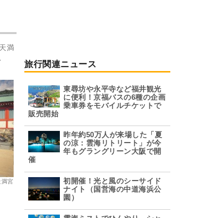
天満
、
旅行関連ニュース
東尋坊や永平寺など福井観光
に便利！京福バスの6種の企画
乗車券をモバイルチケットで
販売開始
昨年約50万人が来場した「夏
の涼：雲海リトリート」が今
年もグラングリーン大阪で開
催
初開催！光と風のシーサイド
天満宮
ナイト（国営海の中道海浜公
園）