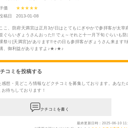
評価
★★★★★
投稿日
2013-01-08
ここ、防府天満宮は正月3が日はとてもにぎやかで参拝客が太宰
並ぐらいぎょうさんおった!! でぇ～それと十一月下旬ぐらいも防
裸祭り[天満宮]があります!!その日も参拝客がぎょうさん来ます!!
構、御利益がありますよ♪★♪★♪
チコミを投稿する
た感想・見どころ情報などクチコミを募集しております。あなた
ミ
お待ちしております！
クチコミを書く
最終更新日時：2025-06-10 11: