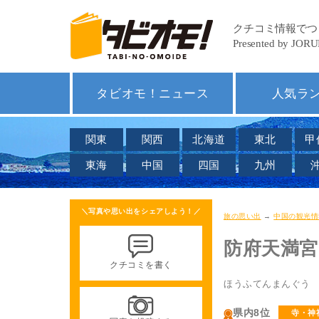
タビオモ！ニュース
人気ラ
関東
関西
北海道
東北
甲
東海
中国
四国
九州
＼写真や思い出をシェアしよう！／
旅の思い出
→
中国の観光情
防府天満宮
クチコミを書く
ほうふてんまんぐう
県内8位
寺・神