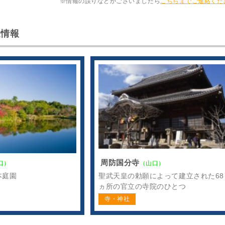
※情報の誤りなどがございましたら
こちらまでご連絡くだ
連情報
周防国分寺
口）
（山口）
本庭園
聖武天皇の勅願によって建立された68
ヵ所の官立の寺院のひとつ
寺・神社