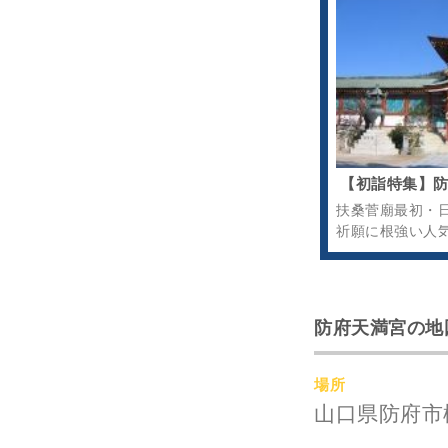
【初詣特集】
扶桑菅廟最初・
祈願に根強い人
防府天満宮の地
場所
山口県防府市