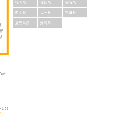
福岡県
佐賀県
長崎県
熊本県
大分県
宮崎県
鹿児島県
沖縄県
府
府
結
の
旅
43:26