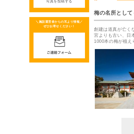
写真を投稿する
梅の名所として
＼施設運営者からの耳より情報／
ぜひお寄せください！
創建は道真が亡く
宮よりも古い、日
1000本の梅が植