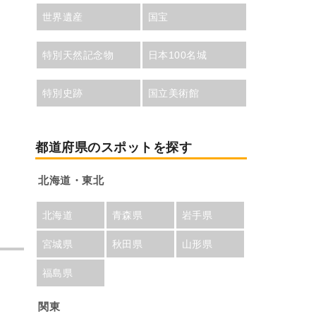
世界遺産
国宝
特別天然記念物
日本100名城
特別史跡
国立美術館
都道府県のスポットを探す
北海道・東北
北海道
青森県
岩手県
宮城県
秋田県
山形県
福島県
関東