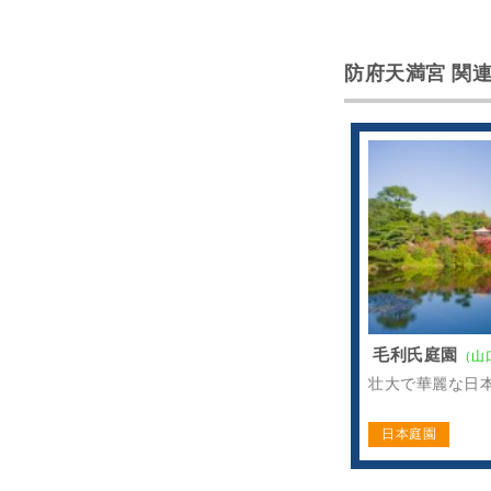
防府天満宮 関
毛利氏庭園
（山
壮大で華麗な日
日本庭園