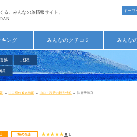
ンキング
みんなのクチコミ
みんな
信越
北陸
沖縄
報
→
山口県の観光情報
→
山口・秋芳の観光情報
→ 防府天満宮
★★★★★
1
社
梅の名所