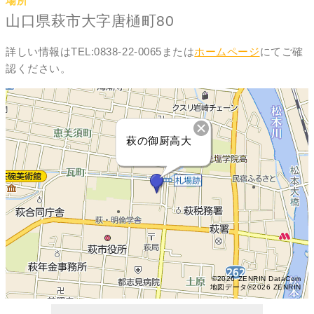
場所
山口県萩市大字唐樋町80
詳しい情報はTEL:0838-22-0065または
ホームページ
にてご確
認ください。
萩の御厨高大
©2026 ZENRIN DataCom
地図データ©2026 ZENRIN