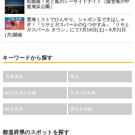
初開催！光と風のシーサイドナイト（国営海の中
道海浜公園）
雲海ミストでひんやり、シャボン玉で大はしゃ
ぎ！「リサとガスパールのなつやすみ」「リサと
ガスパール タウン」にて7月18日(土)～8月31日
(月)開催
キーワードから探す
世界遺産
国宝
特別天然記念物
日本100名城
特別史跡
国立美術館
都道府県のスポットを探す