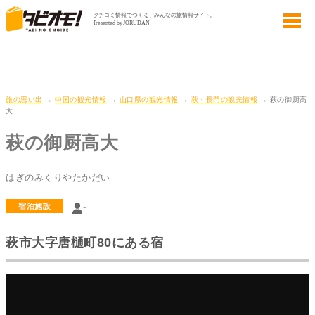
旅の思い出
→
中国の観光情報
→
山口県の観光情報
→
萩・長門の観光情報
→ 萩の御厨高
大
萩の御厨高大
はぎのみくりやたかだい
-
宿泊施設
萩市大字唐樋町80にある宿