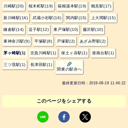
川崎駅(20)
桜木町駅(19)
箱根湯本駅(19)
鶴見駅(17)
新川崎駅(16)
武蔵小杉駅(16)
関内駅(15)
上大岡駅(15)
鎌倉駅(14)
逗子駅(12)
東戸塚駅(10)
藤沢駅(10)
東神奈川駅(9)
平塚駅(8)
戸塚駅(2)
あざみ野駅(2)
茅ヶ崎駅(1)
京急川崎駅(1)
保土ヶ谷駅(1)
港南台駅(1)
三ツ境駅(1)
長津田駅(1)
関東の駅弁へ
最終更新日時：2019-09-19 11:46:22
このページをシェアする