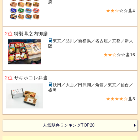
府
★★☆
☆☆
4
2位
特製幕之内御膳
東京／品川／新横浜／名古屋／京都／新大
阪
★★☆
☆☆
16
2位
サキホコレ弁当
秋田／大曲／田沢湖／角館／東京／仙台／
盛岡
★★★★☆
3
人気駅弁ランキングTOP20