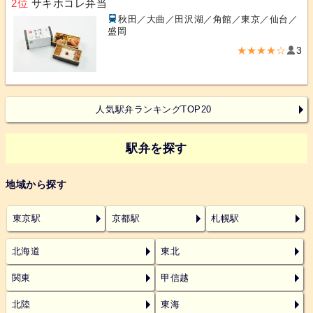
2位
サキホコレ弁当
秋田／大曲／田沢湖／角館／東京／仙台／
盛岡
★★★★☆
3
人気駅弁ランキングTOP20
駅弁を探す
地域から探す
東京駅
京都駅
札幌駅
北海道
東北
関東
甲信越
北陸
東海