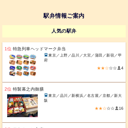
駅弁情報ご案内
人気の駅弁
1位
特急列車ヘッドマーク弁当
東京／上野／品川／大宮／蒲田／新宿／甲
府
★★☆
☆☆
4
2位
特製幕之内御膳
東京／品川／新横浜／名古屋／京都／新大
阪
★★☆
☆☆
16