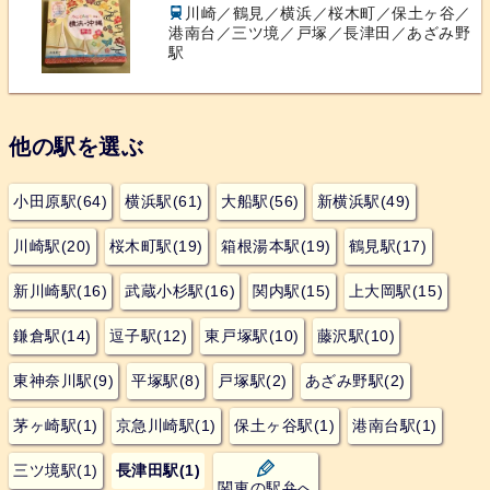
川崎／鶴見／横浜／桜木町／保土ヶ谷／
港南台／三ツ境／戸塚／長津田／あざみ野
駅
他の駅を選ぶ
小田原駅(64)
横浜駅(61)
大船駅(56)
新横浜駅(49)
川崎駅(20)
桜木町駅(19)
箱根湯本駅(19)
鶴見駅(17)
新川崎駅(16)
武蔵小杉駅(16)
関内駅(15)
上大岡駅(15)
鎌倉駅(14)
逗子駅(12)
東戸塚駅(10)
藤沢駅(10)
東神奈川駅(9)
平塚駅(8)
戸塚駅(2)
あざみ野駅(2)
茅ヶ崎駅(1)
京急川崎駅(1)
保土ヶ谷駅(1)
港南台駅(1)
三ツ境駅(1)
長津田駅(1)
関東の駅弁へ