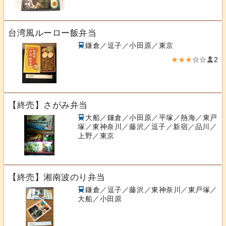
台湾風ルーロー飯弁当
鎌倉／逗子／小田原／東京
★★★
☆☆
2
【終売】さがみ弁当
大船／鎌倉／小田原／平塚／熱海／東戸
塚／東神奈川／藤沢／逗子／新宿／品川／
上野／東京
【終売】湘南波のり弁当
鎌倉／逗子／藤沢／東神奈川／東戸塚／
大船／小田原