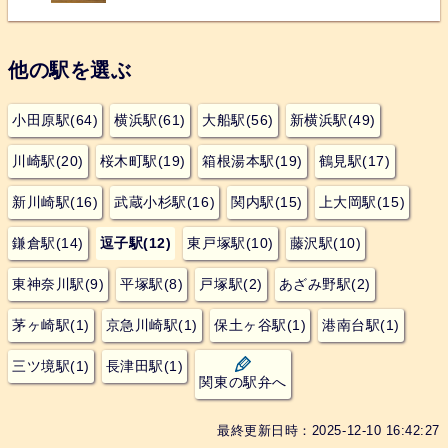
他の駅を選ぶ
小田原駅(64)
横浜駅(61)
大船駅(56)
新横浜駅(49)
川崎駅(20)
桜木町駅(19)
箱根湯本駅(19)
鶴見駅(17)
新川崎駅(16)
武蔵小杉駅(16)
関内駅(15)
上大岡駅(15)
鎌倉駅(14)
逗子駅(12)
東戸塚駅(10)
藤沢駅(10)
東神奈川駅(9)
平塚駅(8)
戸塚駅(2)
あざみ野駅(2)
茅ヶ崎駅(1)
京急川崎駅(1)
保土ヶ谷駅(1)
港南台駅(1)
三ツ境駅(1)
長津田駅(1)
関東の駅弁へ
最終更新日時：2025-12-10 16:42:27