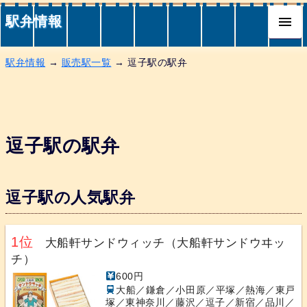
駅弁情報
駅弁情報
→
販売駅一覧
→ 逗子駅の駅弁
逗子駅の駅弁
逗子駅の人気駅弁
1位
大船軒サンドウィッチ（大船軒サンドウヰッ
チ）
600円
大船／鎌倉／小田原／平塚／熱海／東戸
塚／東神奈川／藤沢／逗子／新宿／品川／