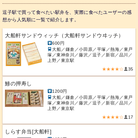
逗子駅で買って食べたい駅弁を、実際に食べたユーザーの感
想から人気順に一覧で紹介します。
大船軒サンドウィッチ（大船軒サンドウヰッチ）
600円
大船／鎌倉／小田原／平塚／熱海／東戸
塚／東神奈川／藤沢／逗子／新宿／品川／
上野／東京駅
★★★★☆
35
鯵の押寿し
1200円
大船／鎌倉／小田原／平塚／熱海／東戸
塚／東神奈川／藤沢／逗子／新宿／品川／
上野／東京駅
★★★★☆
17
しらす弁当[大船軒]