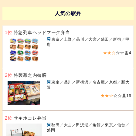
人気の駅弁
1位
特急列車ヘッドマーク弁当
東京／上野／品川／大宮／蒲田／新宿／甲
府
★★☆
☆☆
4
2位
特製幕之内御膳
東京／品川／新横浜／名古屋／京都／新大
阪
★★☆
☆☆
16
2位
サキホコレ弁当
秋田／大曲／田沢湖／角館／東京／仙台／
盛岡