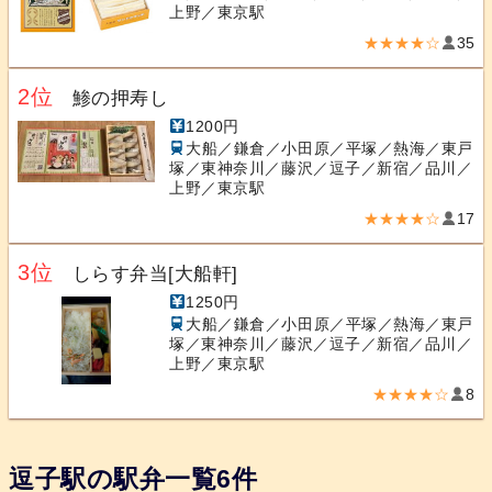
上野／東京駅
★★★★☆
35
2位
鯵の押寿し
1200円
大船／鎌倉／小田原／平塚／熱海／東戸
塚／東神奈川／藤沢／逗子／新宿／品川／
上野／東京駅
★★★★☆
17
3位
しらす弁当[大船軒]
1250円
大船／鎌倉／小田原／平塚／熱海／東戸
塚／東神奈川／藤沢／逗子／新宿／品川／
上野／東京駅
★★★★☆
8
逗子駅の駅弁一覧6件