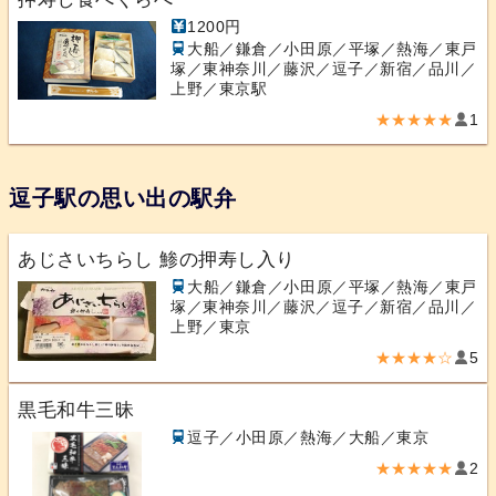
1200円
大船／鎌倉／小田原／平塚／熱海／東戸
塚／東神奈川／藤沢／逗子／新宿／品川／
上野／東京駅
★★★★★
1
逗子駅の思い出の駅弁
あじさいちらし 鯵の押寿し入り
大船／鎌倉／小田原／平塚／熱海／東戸
塚／東神奈川／藤沢／逗子／新宿／品川／
上野／東京
★★★★☆
5
黒毛和牛三昧
逗子／小田原／熱海／大船／東京
★★★★★
2