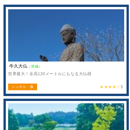
牛久大仏
（茨城）
世界最大！全高120メートルにもなる大仏様
★★★★☆
5
シンボル・像