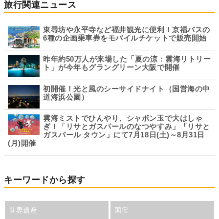
旅行関連ニュース
東尋坊や永平寺など福井観光に便利！京福バスの
6種の企画乗車券をモバイルチケットで販売開始
昨年約50万人が来場した「夏の涼：雲海リトリー
ト」が今年もグラングリーン大阪で開催
初開催！光と風のシーサイドナイト（国営海の中
道海浜公園）
雲海ミストでひんやり、シャボン玉で大はしゃ
ぎ！「リサとガスパールのなつやすみ」「リサと
ガスパール タウン」にて7月18日(土)～8月31日
(月)開催
キーワードから探す
世界遺産
国宝