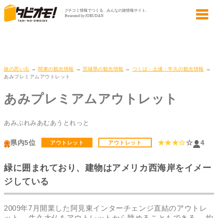
旅の思い出
→
関東の観光情報
→
茨城県の観光情報
→
つくば・土浦・牛久の観光情報
→
あみプレミアムアウトレット
あみプレミアムアウトレット
あみぷれみあむあうとれっと
県内5位
★★★☆
☆
4
アウトレット
アウトレット
緑に囲まれており、建物はアメリカ西海岸をイメー
ジしている
2009年7月開業した阿見東インターチェンジ直結のアウトレ
ット。 牛久大仏をアウトレットから眺めることもできる。 約