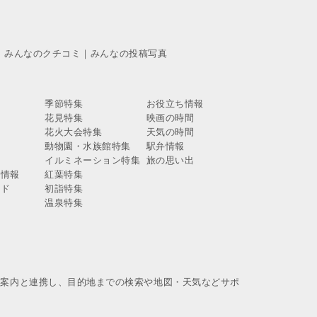
｜
みんなのクチコミ
｜
みんなの投稿写真
季節特集
お役立ち情報
花見特集
映画の時間
報
花火大会特集
天気の時間
報
動物園・水族館特集
駅弁情報
報
イルミネーション特集
旅の思い出
ス情報
紅葉特集
イド
初詣特集
温泉特集
換案内と連携し、目的地までの検索や地図・天気などサポ