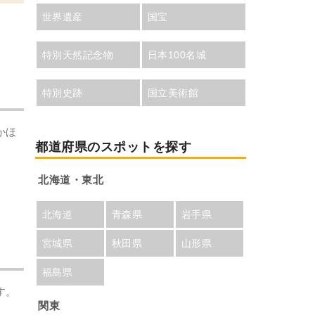
世界遺産
国宝
特別天然記念物
日本100名城
特別史跡
国立美術館
かほ
都道府県のスポットを探す
北海道・東北
北海道
青森県
岩手県
宮城県
秋田県
山形県
福島県
す。
関東