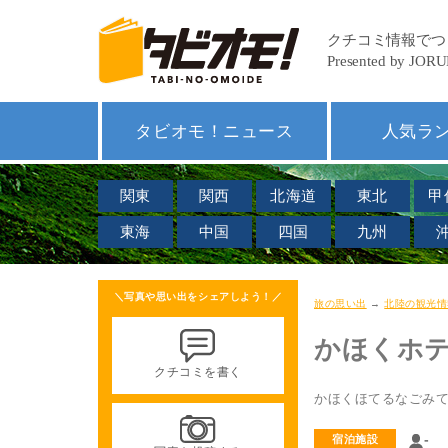
タビオモ！ニュース
人気ラ
関東
関西
北海道
東北
甲
東海
中国
四国
九州
＼写真や思い出をシェアしよう！／
旅の思い出
→
北陸の観光情
かほくホ
クチコミを書く
かほくほてるなごみ
-
宿泊施設