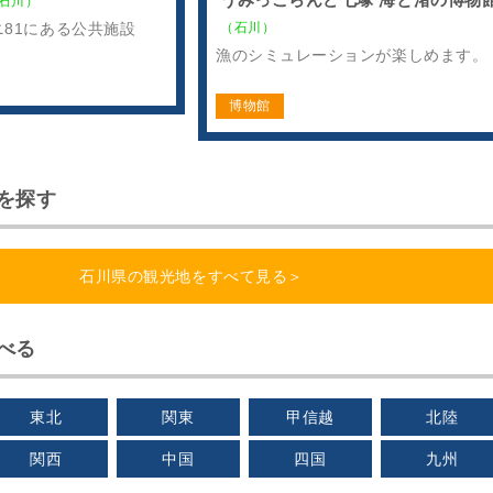
石川）
（石川）
81にある公共施設
漁のシミュレーションが楽しめます。
博物館
を探す
石川県の観光地をすべて見る＞
べる
東北
関東
甲信越
北陸
関西
中国
四国
九州