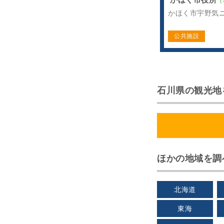
（
かほく市宇野気ニ
公共施設
石川県の観光地
ほかの地域を調
北海道
東海