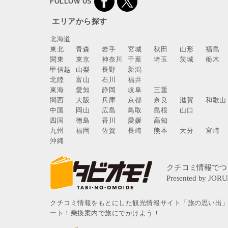
FOLLOW US
エリアから探す
北海道
東北
青森
岩手
宮城
秋田
山形
福島
関東
東京
神奈川
千葉
埼玉
茨城
栃木
甲信越
山梨
長野
新潟
北陸
富山
石川
福井
東海
愛知
静岡
岐阜
三重
関西
大阪
兵庫
京都
奈良
滋賀
和歌山
中国
岡山
広島
鳥取
島根
山口
四国
徳島
香川
愛媛
高知
九州
福岡
佐賀
長崎
熊本
大分
宮崎
沖縄
クチコミ情報をもとにした観光情報サイト「旅の思い出
ート！乗換案内で旅にでかけよう！