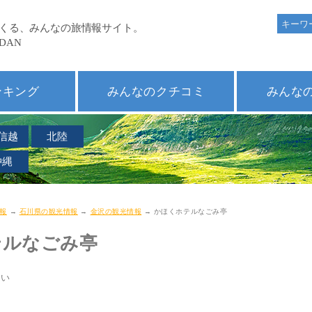
ンキング
みんなのクチコミ
みんな
信越
北陸
沖縄
報
→
石川県の観光情報
→
金沢の観光情報
→ かほくホテルなごみ亭
テルなごみ亭
てい