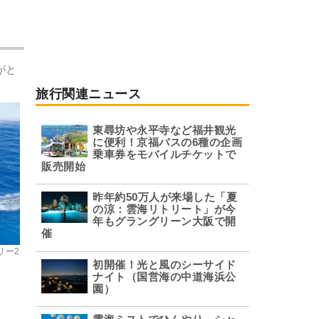
がと
旅行関連ニュース
東尋坊や永平寺など福井観光
に便利！京福バスの6種の企画
乗車券をモバイルチケットで
販売開始
昨年約50万人が来場した「夏
の涼：雲海リトリート」が今
年もグラングリーン大阪で開
催
ェリー2
初開催！光と風のシーサイド
ナイト（国営海の中道海浜公
園）