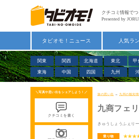
タビオモ！ニュース
人気ラ
関東
関西
北海道
東北
甲
東海
中国
四国
九州
＼写真や思い出をシェアしよう！／
旅の思い出
→
九州の観光情
九商フェ
クチコミを書く
きゅうしょうふぇり
★★★
乗り物