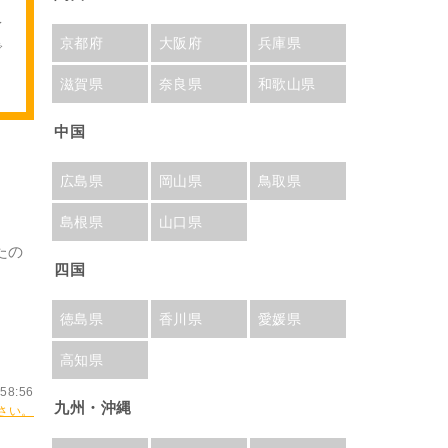
予
京都府
大阪府
兵庫県
で
滋賀県
奈良県
和歌山県
中国
広島県
岡山県
鳥取県
島根県
山口県
たの
四国
徳島県
香川県
愛媛県
高知県
58:56
九州・沖縄
さい。