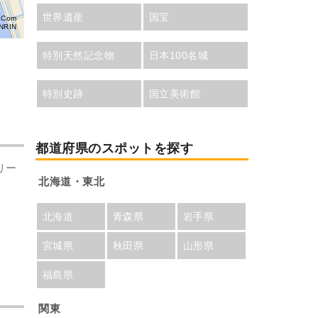
世界遺産
国宝
aCom
NRIN
特別天然記念物
日本100名城
特別史跡
国立美術館
都道府県のスポットを探す
リー
北海道・東北
北海道
青森県
岩手県
宮城県
秋田県
山形県
福島県
関東