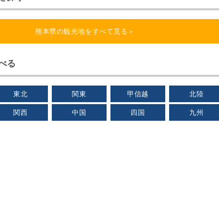
熊本県の観光地をすべて見る＞
べる
東北
関東
甲信越
北陸
関西
中国
四国
九州