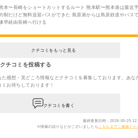
熊本〜長崎をショートカットするルート 熊本駅〜熊本港は最近
約制だけど無料送迎バスができた 島原港からは島原鉄道やバス
諫早経由長崎へ行ける
クチコミをもっと見る
クチコミを投稿する
れた感想・見どころ情報などクチコミを募集しております。あな
コミ
お待ちしております！
クチコミを書く
最終更新日時：2026-05-25 12:
※情報の誤りなどがございましたら
こちらまでご連絡くだ