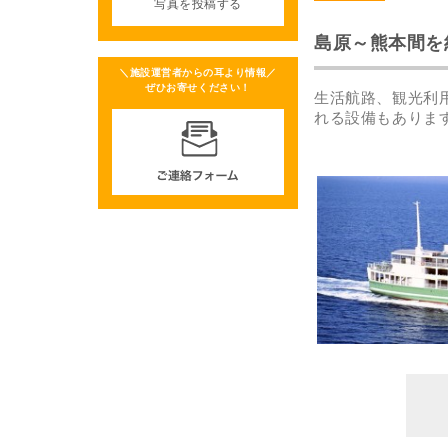
写真を投稿する
島原～熊本間を
＼施設運営者からの耳より情報／
ぜひお寄せください！
生活航路、観光利
れる設備もありま