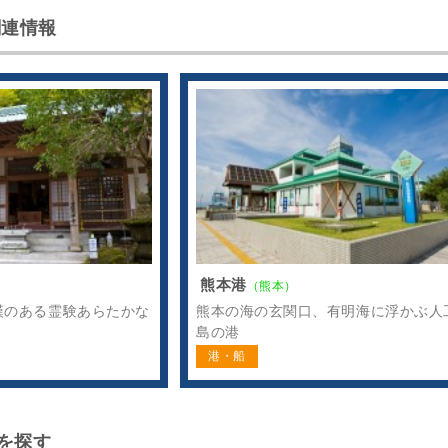
関連情報
熊本港
）
（熊本）
漢のある霊験あらたかな
熊本の海の玄関口、有明海に浮かぶ人
島の港
港・船
を探す