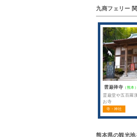
九商フェリー 
雲巌禅寺
（熊本
霊巌堂や五百羅
お寺
寺・神社
熊本県の観光地