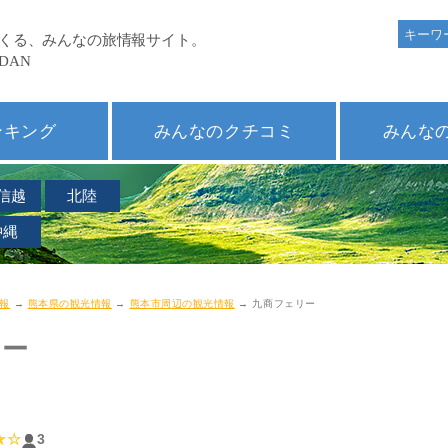
ンキング
みんなのクチコミ
みんな
信越
北陸
沖縄
報
→
熊本県の観光情報
→
熊本市周辺の観光情報
→ 九商フェリー
リー
ー
★☆
3