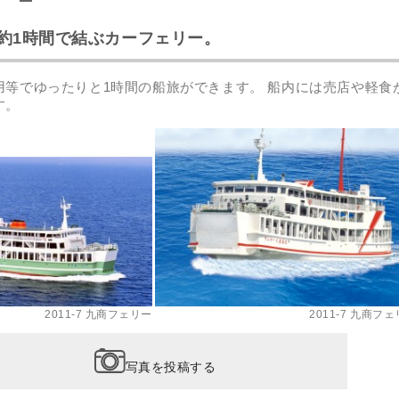
約1時間で結ぶカーフェリー。
用等でゆったりと1時間の船旅ができます。 船内には売店や軽食
す。
2011-7 九商フェリー
2011-7 九商フ
写真を投稿する