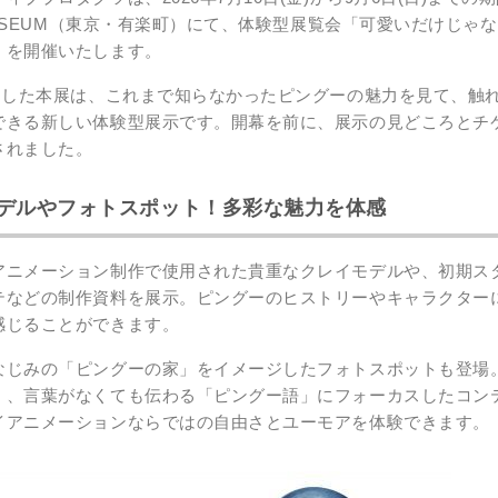
 MUSEUM（東京・有楽町）にて、体験型展覧会「可愛いだけじゃな
」を開催いたします。
マにした本展は、これまで知らなかったピングーの魅力を見て、触
できる新しい体験型展示です。開幕を前に、展示の見どころとチ
されました。
デルやフォトスポット！多彩な魅力を体感
アニメーション制作で使用された貴重なクレイモデルや、初期ス
テなどの制作資料を展示。ピングーのヒストリーやキャラクター
感じることができます。
なじみの「ピングーの家」をイメージしたフォトスポットも登場
」、言葉がなくても伝わる「ピングー語」にフォーカスしたコン
イアニメーションならではの自由さとユーモアを体験できます。