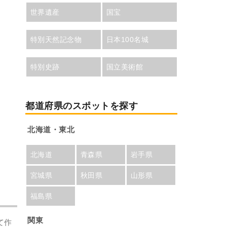
世界遺産
国宝
特別天然記念物
日本100名城
特別史跡
国立美術館
都道府県のスポットを探す
北海道・東北
北海道
青森県
岩手県
宮城県
秋田県
山形県
福島県
関東
て作