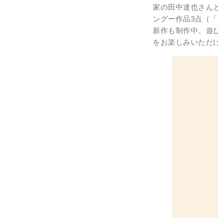
家の田中達也さん
ングー作品3点（
新作も制作中。遊
をお楽しみいただ