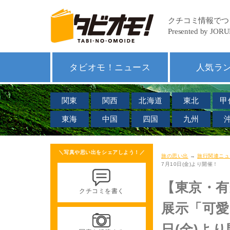
タビオモ！ニュース
人気ラ
関東
関西
北海道
東北
甲
東海
中国
四国
九州
＼写真や思い出をシェアしよう！／
旅の思い出
→
旅行関連ニュ
7月10日(金)より開催！
【東京・
クチコミを書く
展示「可愛
日(金)よ