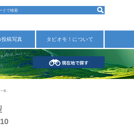
の投稿写真
タビオモ！について
グー展」
型
10