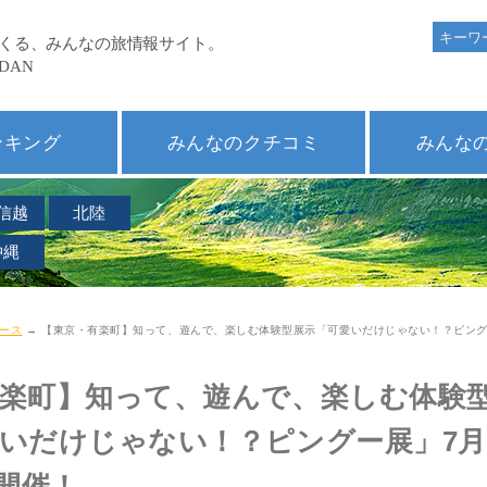
ンキング
みんなのクチコミ
みんな
信越
北陸
沖縄
ース
→ 【東京・有楽町】知って、遊んで、楽しむ体験型展示「可愛いだけじゃない！？ピン
有楽町】知って、遊んで、楽しむ体験
いだけじゃない！？ピングー展」7月
り開催！