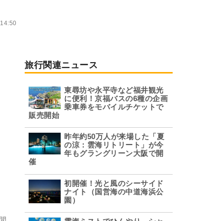
14:50
旅行関連ニュース
東尋坊や永平寺など福井観光
に便利！京福バスの6種の企画
乗車券をモバイルチケットで
販売開始
昨年約50万人が来場した「夏
の涼：雲海リトリート」が今
年もグラングリーン大阪で開
催
初開催！光と風のシーサイド
ナイト（国営海の中道海浜公
園）
期間、