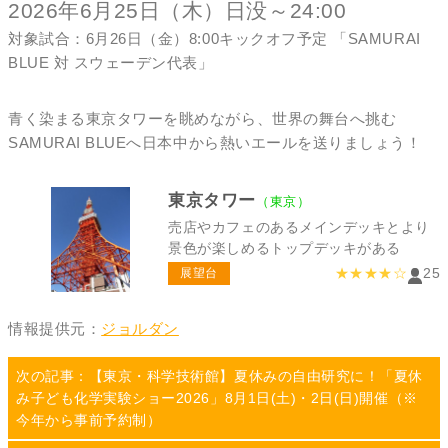
2026年6月25日（木）日没～24:00
対象試合：6月26日（金）8:00キックオフ予定 「SAMURAI
BLUE 対 スウェーデン代表」
青く染まる東京タワーを眺めながら、世界の舞台へ挑む
SAMURAI BLUEへ日本中から熱いエールを送りましょう！
東京タワー
（東京）
売店やカフェのあるメインデッキとより
景色が楽しめるトップデッキがある
★★★★☆
25
展望台
情報提供元：
ジョルダン
次の記事：【東京・科学技術館】夏休みの自由研究に！「夏休
み子ども化学実験ショー2026」8月1日(土)・2日(日)開催（※
今年から事前予約制）