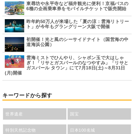
東尋坊や永平寺など福井観光に便利！京福バスの
6種の企画乗車券をモバイルチケットで販売開始
昨年約50万人が来場した「夏の涼：雲海リトリー
ト」が今年もグラングリーン大阪で開催
初開催！光と風のシーサイドナイト（国営海の中
道海浜公園）
雲海ミストでひんやり、シャボン玉で大はしゃ
ぎ！「リサとガスパールのなつやすみ」「リサと
ガスパール タウン」にて7月18日(土)～8月31日
(月)開催
キーワードから探す
世界遺産
国宝
特別天然記念物
日本100名城