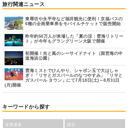
旅行関連ニュース
東尋坊や永平寺など福井観光に便利！京福バスの
6種の企画乗車券をモバイルチケットで販売開始
昨年約50万人が来場した「夏の涼：雲海リトリー
ト」が今年もグラングリーン大阪で開催
初開催！光と風のシーサイドナイト（国営海の中
道海浜公園）
雲海ミストでひんやり、シャボン玉で大はしゃ
ぎ！「リサとガスパールのなつやすみ」「リサと
ガスパール タウン」にて7月18日(土)～8月31日
(月)開催
キーワードから探す
世界遺産
国宝