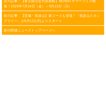
次の記事：【東京国立近代美術館】MOMATサマーフェス開
催！2026年7月24日（金）～9月13日（日）
前の記事：【茨城・筑波山】新コースも登場！「筑波山スタン
プラリー」が6月1日(月)よりスタート
旅行関連ニューストップページへ