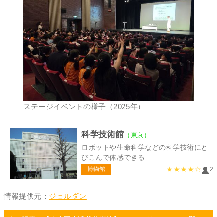
ステージイベントの様子（2025年）
科学技術館
（東京）
ロボットや生命科学などの科学技術にと
びこんで体感できる
★★★★☆
2
博物館
情報提供元：
ジョルダン