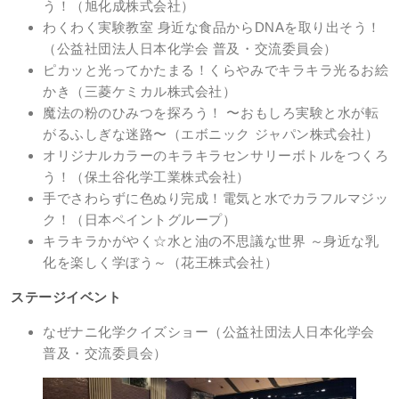
う！（旭化成株式会社）
わくわく実験教室 身近な食品からDNAを取り出そう！
（公益社団法人日本化学会 普及・交流委員会）
ピカッと光ってかたまる！くらやみでキラキラ光るお絵
かき（三菱ケミカル株式会社）
魔法の粉のひみつを探ろう！ 〜おもしろ実験と水が転
がるふしぎな迷路〜（エボニック ジャパン株式会社）
オリジナルカラーのキラキラセンサリーボトルをつくろ
う！（保土谷化学工業株式会社）
手でさわらずに色ぬり完成！電気と水でカラフルマジッ
ク！（日本ペイントグループ）
キラキラかがやく☆水と油の不思議な世界 ～身近な乳
化を楽しく学ぼう～（花王株式会社）
ステージイベント
なぜナニ化学クイズショー（公益社団法人日本化学会
普及・交流委員会）