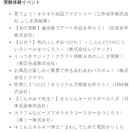
実験体験イベント
育てよう！キラキラ結晶ファクトリー（三井化学株式会
社 ふしぎ探検隊）
【光の実験】偏光板でアート作品を作ろう！（住友化学
株式会社）
【なぜ？】色のふしぎみつけた！ ～じぶんだけのにじ
いろシールをつくろう～（株式会社レゾナック）
くっつきマジック！クラフト体験＆水のふしぎ実験！
（東亞合成株式会社）
お風呂が楽しみ☆重曹で作るあわあわバスボム！（株式
会社トクヤマ）
世界に１つだけ！オリジナル万華鏡を作ろう！（UBE株
式会社）
【くらやみで光る！】きらりんオーロラボール☆彡（日
本化薬株式会社）
カラフルなビーズでキラキラコースターをつくろう！
（東ソー株式会社）
キミもエネルギー博士！まわしてためて電気をつくろ