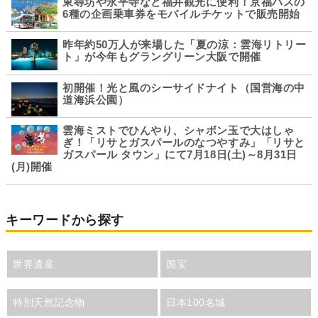
東尋坊や永平寺など福井観光に便利！京福バスの
6種の企画乗車券をモバイルチケットで販売開始
昨年約50万人が来場した「夏の涼：雲海リトリー
ト」が今年もグラングリーン大阪で開催
初開催！光と風のシーサイドナイト（国営海の中
道海浜公園）
雲海ミストでひんやり、シャボン玉で大はしゃ
ぎ！「リサとガスパールのなつやすみ」「リサと
ガスパール タウン」にて7月18日(土)～8月31日
(月)開催
キーワードから探す
世界遺産
国宝
特別天然記念物
日本100名城