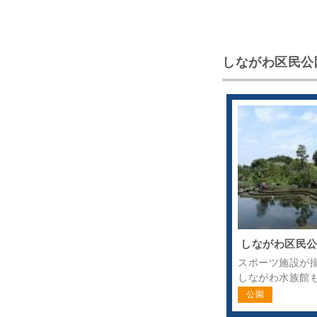
しながわ区民公
しながわ区民
スポーツ施設が
しながわ水族館
公園