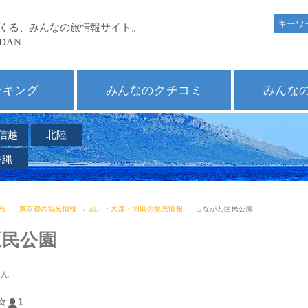
ンキング
みんなのクチコミ
みんな
信越
北陸
沖縄
報
→
東京都の観光情報
→
品川・大森・羽田の観光情報
→ しながわ区民公園
区民公園
えん
☆
1