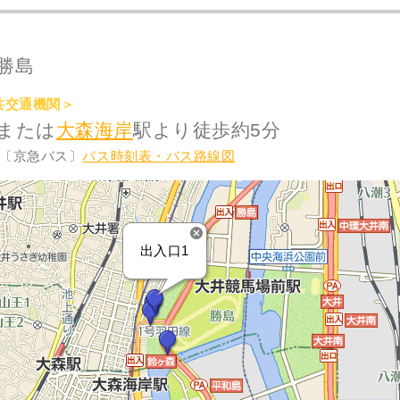
勝島
共交通機関＞
または
大森海岸
駅より徒歩約5分
〔京急バス〕
バス時刻表・バス路線図
出入口1