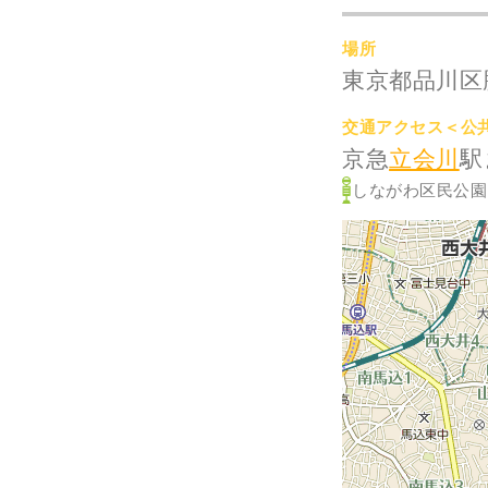
場所
東京都品川区
交通アクセス＜公
京急
立会川
駅
しながわ区民公園