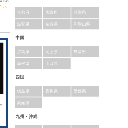
41:49
さい。
京都府
大阪府
兵庫県
滋賀県
奈良県
和歌山県
中国
広島県
岡山県
鳥取県
島根県
山口県
四国
徳島県
香川県
愛媛県
高知県
戸
九州・沖縄