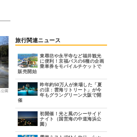
旅行関連ニュース
東尋坊や永平寺など福井観光
に便利！京福バスの6種の企画
乗車券をモバイルチケットで
販売開始
昨年約50万人が来場した「夏
の涼：雲海リトリート」が今
民公園
年もグラングリーン大阪で開
催
初開催！光と風のシーサイド
ナイト（国営海の中道海浜公
園）