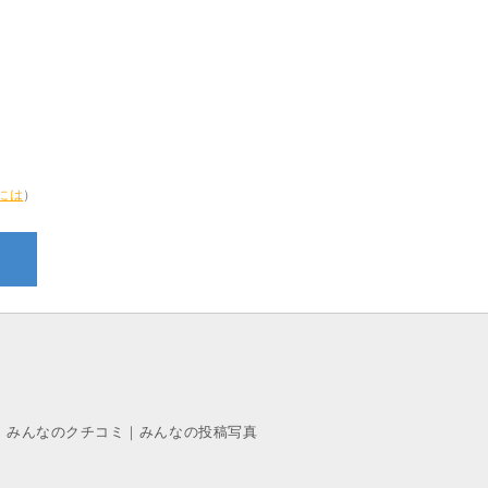
には
）
｜
みんなのクチコミ
｜
みんなの投稿写真