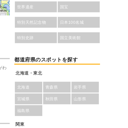
世界遺産
国宝
aCom
NRIN
特別天然記念物
日本100名城
特別史跡
国立美術館
都道府県のスポットを探す
がわ
北海道・東北
北海道
青森県
岩手県
宮城県
秋田県
山形県
福島県
関東