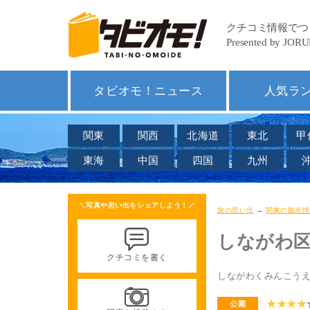
タビオモ！ニュース
人気ラ
関東
関西
北海道
東北
甲
東海
中国
四国
九州
＼写真や思い出をシェアしよう！／
旅の思い出
→
関東の観光情
しながわ
クチコミを書く
しながわくみんこう
★★★★
公園