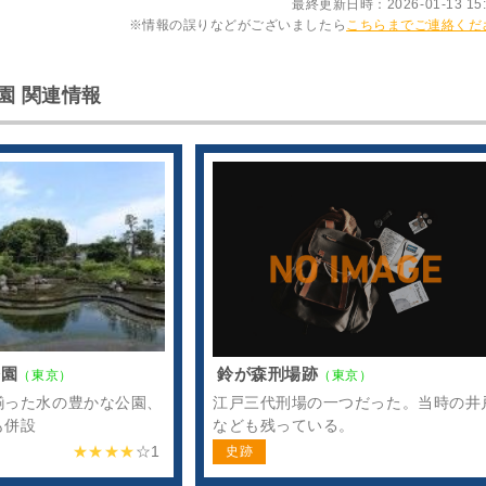
最終更新日時：2026-01-13 15:
※情報の誤りなどがございましたら
こちらまでご連絡くだ
園 関連情報
公園
鈴が森刑場跡
（東京）
（東京）
揃った水の豊かな公園、
江戸三代刑場の一つだった。当時の井
も併設
なども残っている。
★★★★
☆
1
史跡