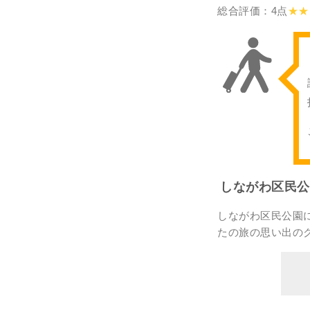
総合評価：4点
★★
しながわ区民公
しながわ区民公園
たの
旅の思い出の