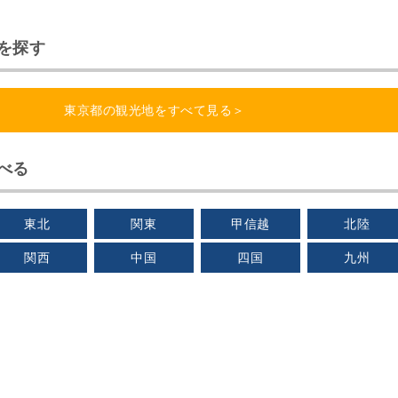
を探す
東京都の観光地をすべて見る＞
べる
東北
関東
甲信越
北陸
関西
中国
四国
九州