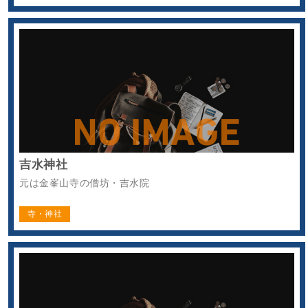
吉水神社
元は金峯山寺の僧坊・吉水院
寺・神社