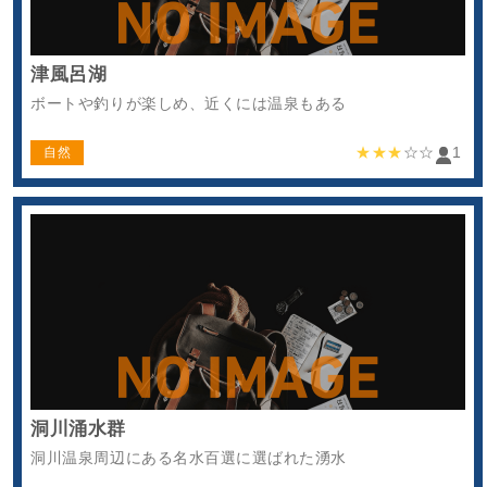
津風呂湖
ボートや釣りが楽しめ、近くには温泉もある
★★★
☆☆
1
自然
洞川涌水群
洞川温泉周辺にある名水百選に選ばれた湧水