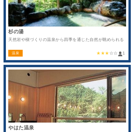
杉の湯
天然岩や槇づくりの温泉から四季を通じた自然が眺められる
★★★
☆☆
1
温泉
やはた温泉