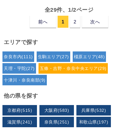
全29件、1/2ページ
前へ
1
2
次へ
エリアで探す
奈良市内(111)
生駒エリア(27)
橿原エリア(48)
天理・宇陀(27)
五條・吉野・奈良中央エリア(29)
十津川・奈良南部(9)
他の県を探す
京都府(515)
大阪府(583)
兵庫県(532)
滋賀県(241)
奈良県(251)
和歌山県(197)