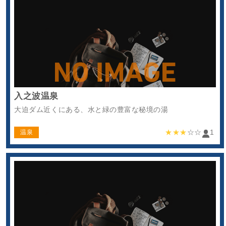
入之波温泉
大迫ダム近くにある、水と緑の豊富な秘境の湯
★★★
☆☆
1
温泉