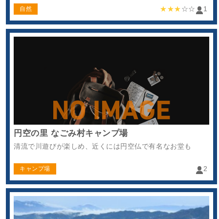
★★★
☆☆
1
自然
円空の里 なごみ村キャンプ場
清流で川遊びが楽しめ、近くには円空仏で有名なお堂も
2
キャンプ場