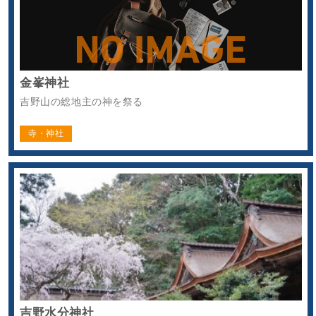
金峯神社
吉野山の総地主の神を祭る
寺・神社
吉野水分神社