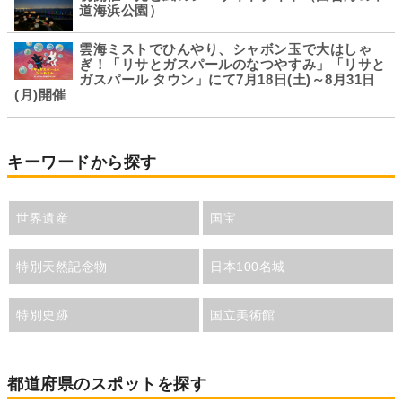
道海浜公園）
雲海ミストでひんやり、シャボン玉で大はしゃ
ぎ！「リサとガスパールのなつやすみ」「リサと
ガスパール タウン」にて7月18日(土)～8月31日
(月)開催
キーワードから探す
世界遺産
国宝
特別天然記念物
日本100名城
特別史跡
国立美術館
都道府県のスポットを探す