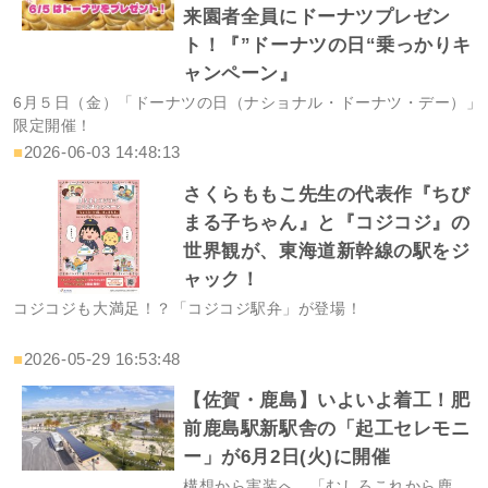
来園者全員にドーナツプレゼン
ト！『”ドーナツの日“乗っかりキ
ャンペーン』
6月５日（金）「ドーナツの日（ナショナル・ドーナツ・デー）」
限定開催！
■
2026-06-03 14:48:13
さくらももこ先生の代表作『ちび
まる子ちゃん』と『コジコジ』の
世界観が、東海道新幹線の駅をジ
ャック！
コジコジも大満足！？「コジコジ駅弁」が登場！
■
2026-05-29 16:53:48
【佐賀・鹿島】いよいよ着工！肥
前鹿島駅新駅舎の「起工セレモニ
ー」が6月2日(火)に開催
構想から実装へ。「むしろこれから鹿