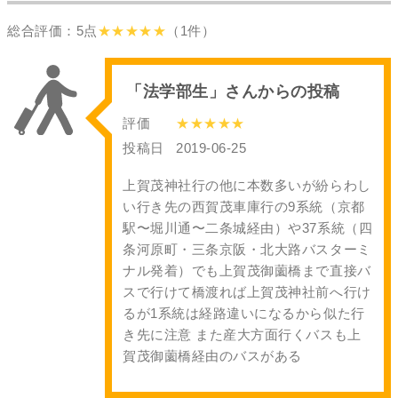
総合評価：5点
★★★★★
（1件）
「法学部生」さんからの投稿
評価
★★★★★
投稿日
2019-06-25
上賀茂神社行の他に本数多いが紛らわし
い行き先の西賀茂車庫行の9系統（京都
駅〜堀川通〜二条城経由）や37系統（四
条河原町・三条京阪・北大路バスターミ
ナル発着）でも上賀茂御薗橋まで直接バ
スで行けて橋渡れば上賀茂神社前へ行け
るが1系統は経路違いになるから似た行
き先に注意 また産大方面行くバスも上
賀茂御薗橋経由のバスがある