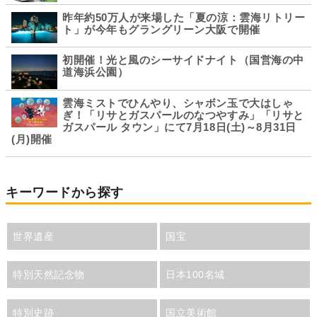
昨年約50万人が来場した「夏の涼：雲海リトリー
ト」が今年もグラングリーン大阪で開催
初開催！光と風のシーサイドナイト（国営海の中
道海浜公園）
雲海ミストでひんやり、シャボン玉で大はしゃ
ぎ！「リサとガスパールのなつやすみ」「リサと
ガスパール タウン」にて7月18日(土)～8月31日
(月)開催
キーワードから探す
世界遺産
国宝
特別天然記念物
日本100名城
特別史跡
国立美術館