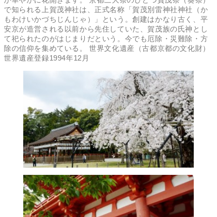
で知られる上賀茂神社は、正式名称「賀茂別雷神社神社（か
もわけいかづちじんじゃ）」という。創建はかなり古く、平
安京が造営される以前から先住していた、賀茂族の氏神とし
て祀られたのがはじまりだという。今でも厄除・災難除・方
除の信仰を集めている。 世界文化遺産（古都京都の文化財）
世界遺産登録1994年12月