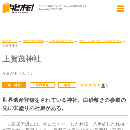
旅の思い出
→
関西の観光情報
→
京都府の観光情報
→
大原・京都北エリアの観光情報
→
上賀茂神社
上賀茂神社
かみがもじんじゃ
★★★★★
1
寺・神社
世界遺産
国宝
世界遺産登録をされている神社。白砂敷きの参道の
先に朱塗りの社殿がある。
一ノ鳥居周辺には、春になると、しだれ桜、八重紅しだれ桜
が華やかに花開きます。 京都三大祭のひとつ賀茂祭（葵祭）